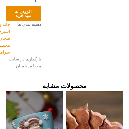
دستساز
تدی
افزودن به
عدد
سبد خرید
دسته بندی ها
خانه و
آشپزخانه
,
فنجان
,
محصولات
سرامیکی
بارگذاری در سایت:
محنا مسلمیان
محصولات مشابه