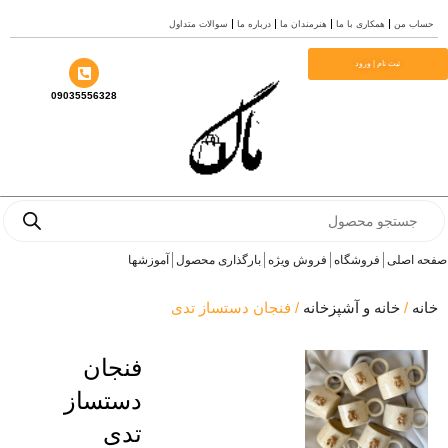
ب من
همکاری با ما
هنرمندان ما
درباره ما
سوالات متداول
ا
ثبت نام | ورود
09035556328
Prod
se
 اصلی
فروشگاه
فروش ویژه
بارگذاری محصول
آموزشها
ه
/
خانه و آشپزخانه
/ فنجان دستساز تدی
فنجان
دستساز
تدی