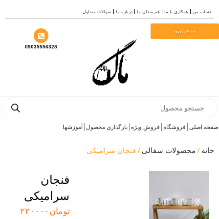
ب من
همکاری با ما
هنرمندان ما
درباره ما
سوالات متداول
ا
ثبت نام | ورود
09035556328
Prod
se
 اصلی
فروشگاه
فروش ویژه
بارگذاری محصول
آموزشها
ه
/
محصولات سفالی
/ فنجان سرامیکی
فنجان
سرامیکی
تومان
۲۲۰۰۰۰