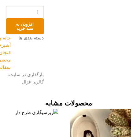
فنجان
سرامیکی
عدد
افزودن به
سبد خرید
دسته بندی ها
خانه و
آشپزخانه
,
فنجان
,
محصولات
سفالی
بارگذاری در سایت:
گالری غزال
محصولات مشابه
Price
این
range:
محصول
تومان۱۲۰۰۰۰
دارای
through
تومان۲۴۰۰۰۰
انواع