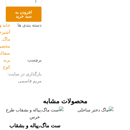
دست‌ساز
سفالی
افزودن به
جغد
سبد خرید
عدد
دسته بندی ها
خانه و
آشپزخانه
,
ماگ
,
محصولات
سفالی
برچسب
برند
کوج
بارگذاری در سایت:
مریم قاسمی
محصولات مشابه
این
Price
محصول
range:
دارای
تومان۰
ست ماگ،پیاله و بشقاب