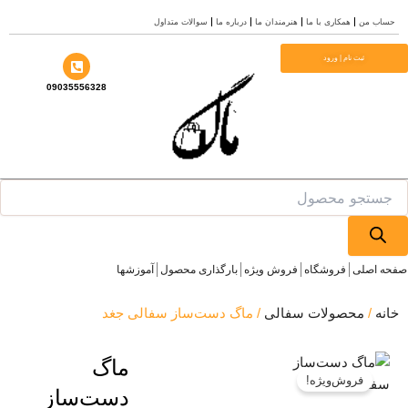
ب من
همکاری با ما
هنرمندان ما
درباره ما
سوالات متداول
ا
ثبت نام | ورود
09035556328
Prod
se
 اصلی
فروشگاه
فروش ویژه
بارگذاری محصول
آموزشها
ه
/
محصولات سفالی
/ ماگ دست‌ساز سفالی جغد
ماگ
فروش‌ویژه!
دست‌ساز