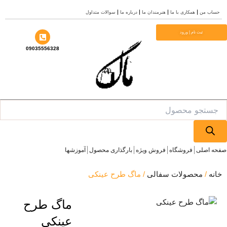
کاری با ما
هنرمندان ما
درباره ما
سوالات متداول
| ورود
09035556328
روشگاه
فروش ویژه
بارگذاری محصول
آموزشها
ولات سفالی
/ ماگ طرح عینکی
ماگ طرح
عینکی