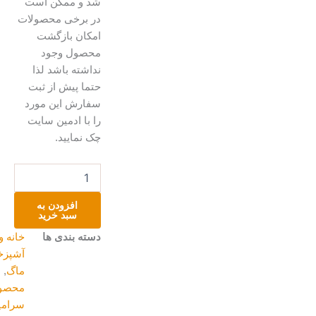
شد و ممکن است
در برخی محصولات
امکان بازگشت
محصول وجود
نداشته باشد لذا
حتما پیش از ثبت
سفارش این مورد
را با ادمین سایت
چک نمایید.
ماگ
و
نعلبکی
افزودن به
پاپیونی
سبد خرید
عدد
دسته بندی ها
خانه و
آشپزخانه
,
ماگ
,
محصولات
سرامیکی