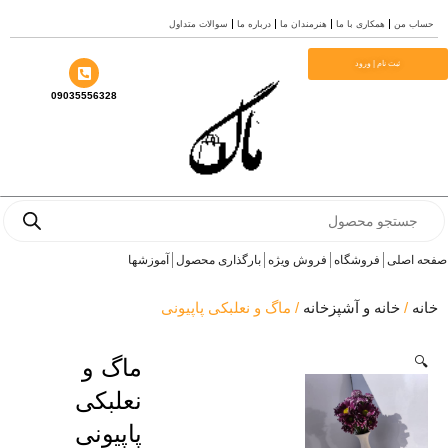
ن
همکاری با ما
هنرمندان ما
درباره ما
سوالات متداول
ثبت نام | ورود
09035556328
P
لی
فروشگاه
فروش ویژه
بارگذاری محصول
آموزشها
خانه و آشپزخانه
/ ماگ و نعلبکی پاپیونی
ماگ و
نعلبکی
پاپیونی