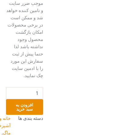
موجب ضرر سایت
و تامین کننده خواهد
شد و ممکن است
در برخی محصولات
امکان بازگشت
محصول وجود
نداشته باشد لذا
حتما پیش از ثبت
سفارش این مورد
را با ادمین سایت
چک نمایید.
ماگ
گل
سرخی
افزودن به
نوستالژی
سبد خرید
عدد
دسته بندی ها
خانه و
آشپزخانه
,
ماگ
,