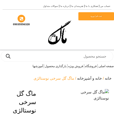
ب من
همکاری با ما
هنرمندان ما
درباره ما
سوالات متداول
ا
ثبت نام | ورود
09035556328
Prod
se
 اصلی
فروشگاه
فروش ویژه
بارگذاری محصول
آموزشها
ه
/
خانه و آشپزخانه
/ ماگ گل سرخی نوستالژی
ماگ گل
سرخی
نوستالژی