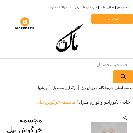
 من
همکاری با ما
هنرمندان ما
درباره ما
سوالات متداول
ثبت نام | ورود
09035556328
Pr
صلی
فروشگاه
فروش ویژه
بارگذاری محصول
آموزشها
/
دکوراتیو و لوازم منزل
/ مجسمه خرگوش تپل
مجسمه
خرگوش تپل