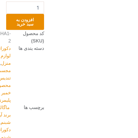
مجسمه
خرگوش
تپل
افزودن به
عدد
سبد خرید
کد محصول
SHA1-
2
(SKU)
دسته بندی ها
دکوراتیو و
لوازم
منزل
,
مجسمه و
تندیس
,
محصولات
خمیر
پلیمری
برچسب ها
ماگالری
,
برند آرت
شبنم
,
دکوراتیو
,
شبنم_آرت
,