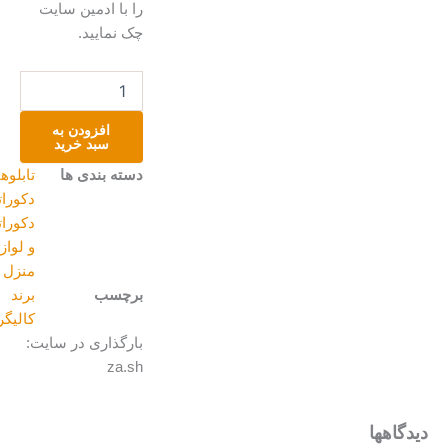
را با ادمین سایت
چک نمایید.
من
عاشق
چشمت
افزودن به
شدم
سبد خرید
شاید
دسته بندی ها
تابلوهای
کمی
دکوراتیو
,
هم
بیشتر
دکوراتیو
عدد
و لوازم
منزل
برچسب
برند
کالیگرافی
بارگذاری در سایت:
za.sh
یدگاهها