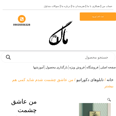
سوالات متداول
درباره ما
هنرمندان ما
همکاری با ما
حساب
م
ثبت نام | ورود
09035556328
Prod
se
آموزشها
بارگذاری محصول
فروش ویژه
فروشگاه
صفحه 
/ من عاشق چشمت شدم شاید کمی هم
تابلوهای دکوراتیو
/
خ
بی
من عاشق

چشمت