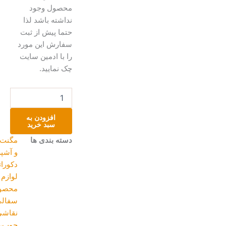
محصول وجود
نداشته باشد لذا
حتما پیش از ثبت
سفارش این مورد
را با ادمین سایت
چک نمایید.
مگنت
یخچالی
سفالی
افزودن به
عدد
سبد خرید
دسته بندی ها
مگنت
,
خانه
و آشپزخانه
,
دکوراتیو و
لوازم منزل
,
محصولات
سفالی
,
نقاشی روی
چوب،سفال