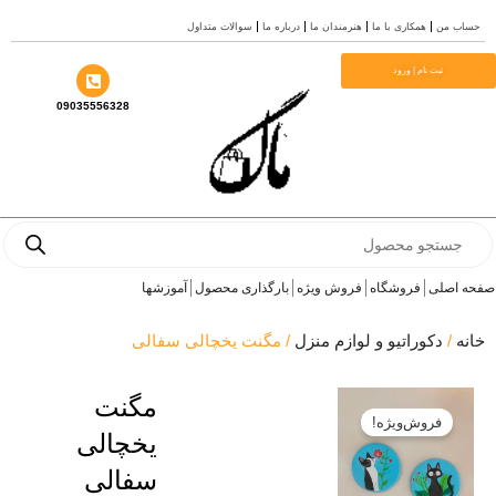
من
همکاری با ما
هنرمندان ما
درباره ما
سوالات متداول
ثبت نام | ورود
09035556328
Pro
s
صلی
فروشگاه
فروش ویژه
بارگذاری محصول
آموزشها
دکوراتیو و لوازم منزل
/ مگنت یخچالی سفالی
مگنت
فروش‌ویژه!
یخچالی
سفالی