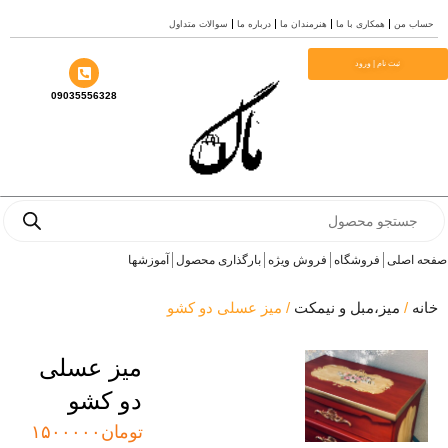
من
همکاری با ما
هنرمندان ما
درباره ما
سوالات متداول
ثبت نام | ورود
09035556328
Pro
s
صلی
فروشگاه
فروش ویژه
بارگذاری محصول
آموزشها
میز،مبل و نیمکت
/ میز عسلی دو کشو
میز عسلی
دو کشو
تومان
۱۵۰۰۰۰۰