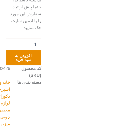
نداشته باشد لذا
حتما پیش از ثبت
سفارش این مورد
را با ادمین سایت
چک نمایید.
میز
عسلی
دو
افزودن به
کشو
سبد خرید
عدد
کد محصول
202426
(SKU)
دسته بندی ها
خانه و
آشپزخانه
,
دکوراتیو و
لوازم منزل
,
محصولات
چوبی
,
میز،مبل و