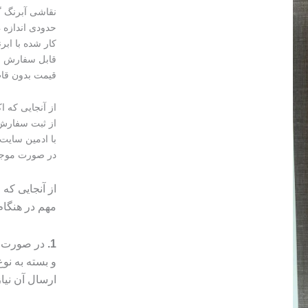
نقاشی آبرنگ 
حدودی اندازه a4 (حدودا 20 * 30 سانتی متر)
کار شده با ابر
قابل سفارش با
قیمت بدون قاب 2.500 و با قاب 3 م
از آنجایی که 
از ثبت سفارش 
با ادمین سایت 
در صورت موجو
از آنجایی که
مهم در هنگا
1.
در صورت م
و بسته به ن
ارسال آن نیا