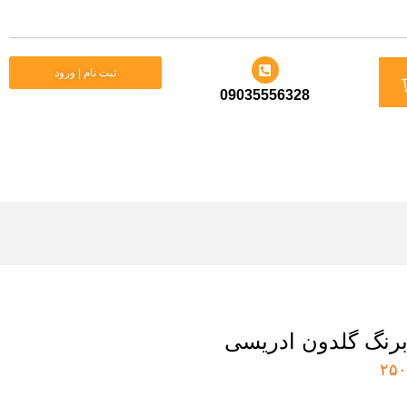
د
ثبت نام | ورود
09035556328
ید
برنگ گلدون ادریسی
۲۵۰