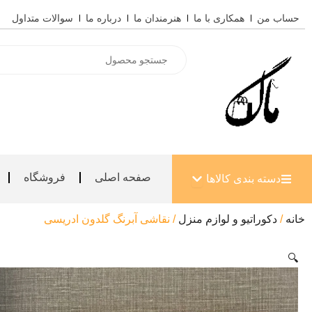
رش
حساب من
همکاری با ما
هنرمندان ما
درباره ما
سوالات متداول
ه
حتوا
Products
search
باز کردن دسته بندی کالاها
صفحه اصلی
فروشگاه
دسته بندی کالاها
خانه
/
دکوراتیو و لوازم منزل
/ نقاشی آبرنگ گلدون ادریسی
🔍