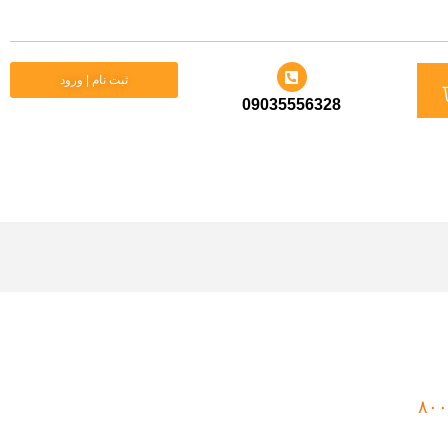
د
ثبت نام | ورود
09035556328
ید
۸۰۰