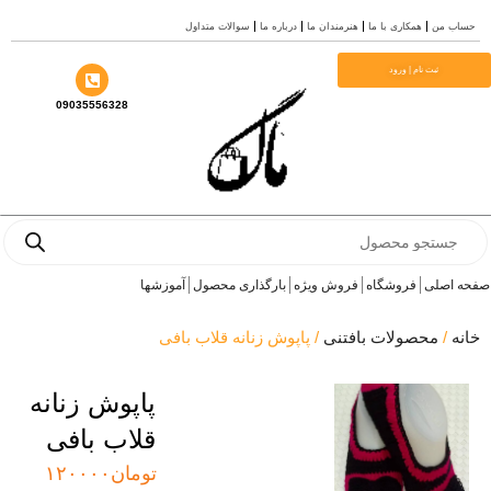
 من
همکاری با ما
هنرمندان ما
درباره ما
سوالات متداول
ثبت نام | ورود
09035556328
Pro
s
اصلی
فروشگاه
فروش ویژه
بارگذاری محصول
آموزشها
/
محصولات بافتنی
/ پاپوش زنانه قلاب بافی
پاپوش زنانه
قلاب بافی
تومان
۱۲۰۰۰۰