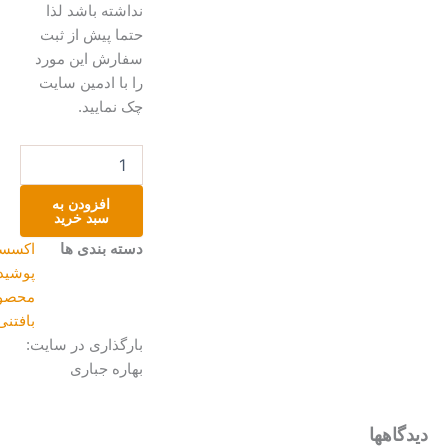
نداشته باشد لذا
حتما پیش از ثبت
سفارش این مورد
را با ادمین سایت
چک نمایید.
پاپوش
زنانه
قلاب
افزودن به
بافی
سبد خرید
عدد
دسته بندی ها
اکسسوری
,
پوشیدنی
,
محصولات
بافتنی
بارگذاری در سایت:
بهاره جباری
دگاهها