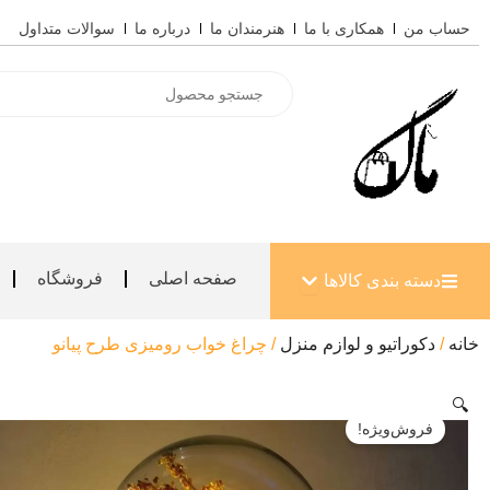
رش
حساب من
همکاری با ما
هنرمندان ما
درباره ما
سوالات متداول
ه
حتوا
Products
search
باز کردن دسته بندی کالاها
صفحه اصلی
فروشگاه
دسته بندی کالاها
خانه
/
دکوراتیو و لوازم منزل
/ چراغ خواب رومیزی طرح پیانو
🔍
فروش‌ویژه!