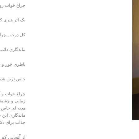
چراغ خواب روم
یک اثر هنری ک
کل درخت چراغ
ماندگاری دائ
باطری خور و ق
خاص ترین هدیه
چراغ خواب و آ
زیبایی و چشمنو
هدیه ای خاص بر
ماندگاری این
جذاب برای دک
از آنجایی که