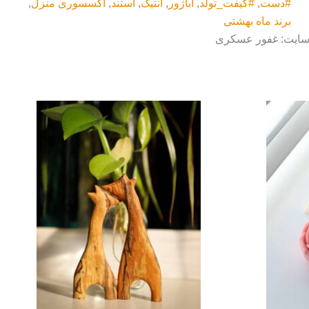
#دست
,
#گیفت_تولد
,
آباژور
,
آنتیک
,
استند
,
اکسسوری منزل
,
برند ماه بهشتی
 سایت: غفور عسکری