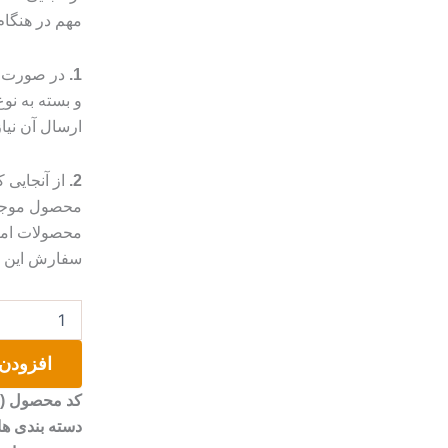
مهم در هنگا
1.
در صورت م
و بسته به ن
ارسال آن نیا
2.
از آنجایی
محصول موجب 
محصولات امک
سفارش این مو
چراغ
خواب
رومیزی
افزودن 
طرح
پیانو
کد محصول (SKU)
عدد
دسته بندی ها