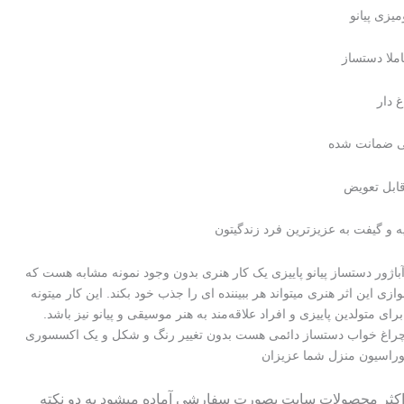
تومان۳۲۰۰۰۰۰
تومان۱۴۹۵۰۰۰.
یزی پیانو
بود.
املا دستساز
 دار
می ضمانت شده
ابل تعویض
 و گیفت به عزیزترین فرد زندگیتون
باژور دستساز پیانو پاییزی یک کار هنری بدون وجود نمونه مشابه هست که
ازی این اثر هنری میتواند هر ببیننده ای را جذب خود بکند. این کار میتونه
ای متولدین پاییزی و افراد علاقه‌مند به هنر موسیقی و پیانو نیز باشد.
 چراغ خواب دستساز دائمی هست بدون تغییر رنگ و شکل و یک اکسسوری
وراسیون منزل شما عزیزان
 اکثر محصولات سایت بصورت سفارشی آماده میشود به دو نکته