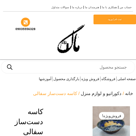
ب من
همکاری با ما
هنرمندان ما
درباره ما
سوالات متداول
ا
ثبت نام | ورود
09035556328
Prod
se
 اصلی
فروشگاه
فروش ویژه
بارگذاری محصول
آموزشها
ه
/
دکوراتیو و لوازم منزل
/ کاسه دست‌ساز سفالی
کاسه
فروش‌ویژه!
دست‌ساز
سفالی