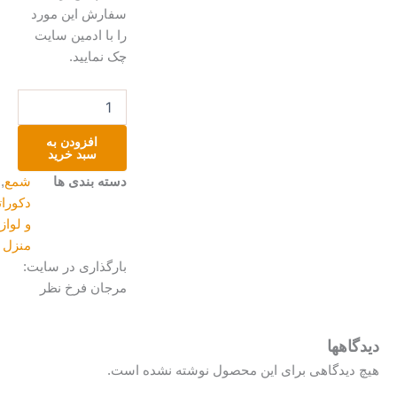
سفارش این مورد
را با ادمین سایت
چک نمایید.
کورال
کندل
زرد
افزودن به
عدد
سبد خرید
دسته بندی ها
شمع
,
دکوراتیو
و لوازم
منزل
بارگذاری در سایت:
مرجان فرخ نظر
دیدگاهها
هیچ دیدگاهی برای این محصول نوشته نشده است.