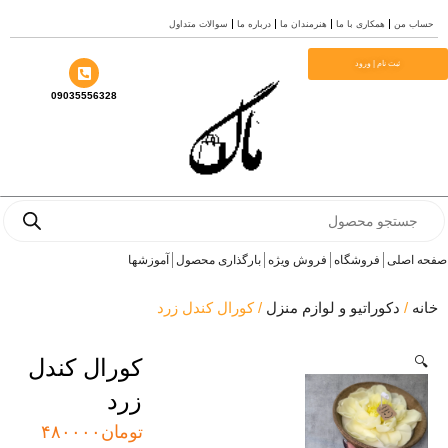
ش
ساب من
همکاری با ما
هنرمندان ما
درباره ما
سوالات متداول
وا
ثبت نام | ورود
09035556328
Produc
sear
ه اصلی
فروشگاه
فروش ویژه
بارگذاری محصول
آموزشها
انه
/
دکوراتیو و لوازم منزل
/ کورال کندل زرد
🔍
کورال کندل
زرد
تومان
۴۸۰۰۰۰