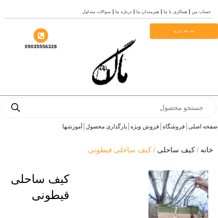
ن
همکاری با ما
هنرمندان ما
درباره ما
سوالات متداول
بت نام | ورود
09035556328
P
ی
فروشگاه
فروش ویژه
بارگذاری محصول
آموزشها
کیف ساحلی
/ کیف ساحلی قیطونی
کیف ساحلی
قیطونی