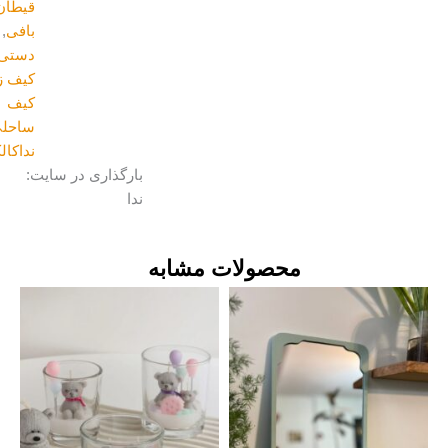
قیطان
بافی
,
کیف
دستی
,
کیف زنانه
,
کیف
ساحلی
,
نداکالکشن
بارگذاری در سایت:
ندا
محصولات مشابه