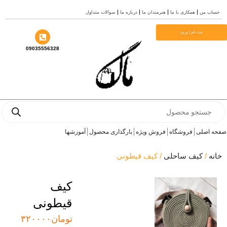
ن
همکاری با ما
هنرمندان ما
درباره ما
سوالات متداول
بت نام | ورود
09035556328
P
ی
فروشگاه
فروش ویژه
بارگذاری محصول
آموزشها
کیف ساحلی
/ کیف قیطونی
کیف
قیطونی
تومان
۳۲۰۰۰۰