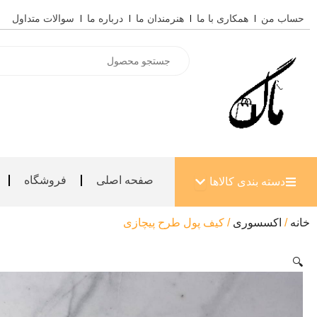
رش
حساب من
همکاری با ما
هنرمندان ما
درباره ما
سوالات متداول
ه
حتوا
Products
search
باز کردن دسته بندی کالاها
صفحه اصلی
فروشگاه
دسته بندی کالاها
خانه
/
اکسسوری
/ کیف پول طرح پیچازی
🔍