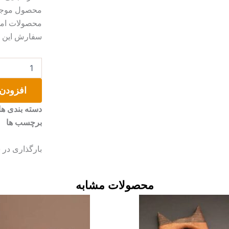
محصول موجب 
محصولات امک
سفارش این مو
کیف
پول
طرح
افزودن 
پیچازی
عدد
دسته بندی ها
برچسب ها
بارگذاری در سایت
محصولات مشابه