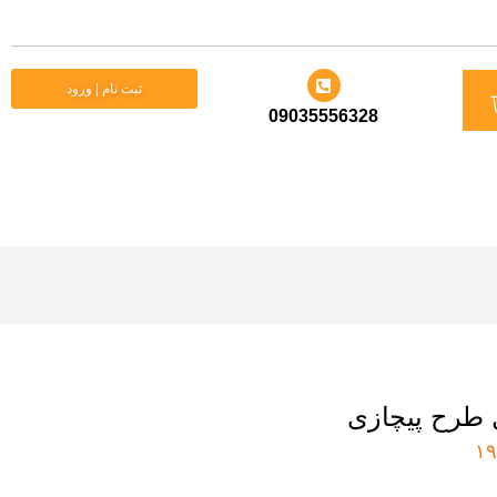
د
ثبت نام | ورود
09035556328
ید
 طرح پیچازی
۱۹