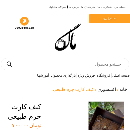
 من
همکاری با ما
هنرمندان ما
درباره ما
سوالات متداول
ثبت نام | ورود
09035556328
Pro
s
اصلی
فروشگاه
فروش ویژه
بارگذاری محصول
آموزشها
/
اکسسوری
/ کیف کارت چرم طبیعی
کیف کارت
چرم طبیعی
تومان
۷۰۰۰۰۰