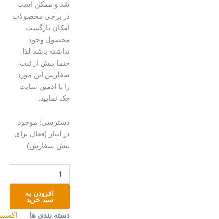
شد و ممکن است
در برخی محصولات
امکان بازگشت
محصول وجود
نداشته باشد لذا
حتما پیش از ثبت
سفارش این مورد
را با ادمین سایت
چک نمایید.
کیف
دسترسی:
موجود
کارت
در انبار (فعال برای
چرم
پیش سفارش)
طبیعی
عدد
افزودن به
سبد خرید
دسته بندی ها
اکسسوری
,