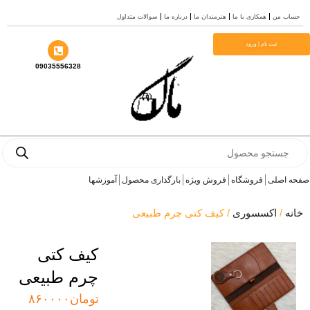
 من
همکاری با ما
هنرمندان ما
درباره ما
سوالات متداول
ثبت نام | ورود
09035556328
Pro
s
اصلی
فروشگاه
فروش ویژه
بارگذاری محصول
آموزشها
/
اکسسوری
/ کیف کتی چرم طبیعی
کیف کتی
چرم طبیعی
تومان
۸۶۰۰۰۰