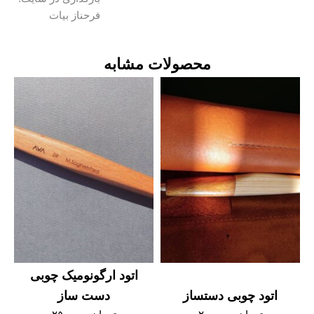
فرحناز بیات
محصولات مشابه
اتود ارگونومیک چوبی
دستساز
دست ساز