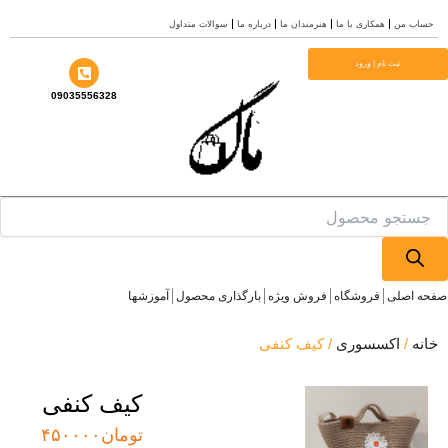
ندان ما
درباره ما
سوالات متداول
09035556328
وش ویژه
بارگذاری محصول
آموزشها
یف کنفی
کیف کنفی
تومان
۴۵۰۰۰۰