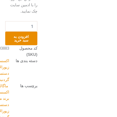
را با ادمین سایت
چک نمایید.
گردنبند
زنجیر
استیل
افزودن به
عدد
سبد خرید
کد محصول
A203883
(SKU)
دسته بندی ها
اکسسوری
,
زیورالات
دستساز
,
گردنبند
برچسب ها
ماگالری
,
اکسسوری
,
برند مری
,
دستسازه
,
زیورالات
,