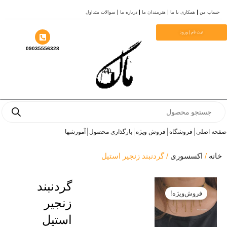
 من
همکاری با ما
هنرمندان ما
درباره ما
سوالات متداول
ثبت نام | ورود
09035556328
Pro
s
اصلی
فروشگاه
فروش ویژه
بارگذاری محصول
آموزشها
/
اکسسوری
/ گردنبند زنجیر استیل
گردنبند
فروش‌ویژه!
زنجیر
استیل