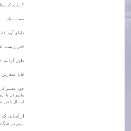
گردنبند کریستا
دست ساز
دارای آویز قل
قفل و بست است
طول گردنبند 45 سانتی متر می‌باشد.
قابل سفارش در
چون بیشتر کا
واتس‌اپ یا این
ارسال باخبر بش
از آنجایی که
مهم در هنگا