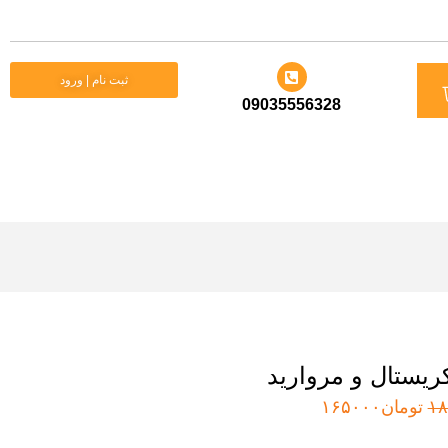
د
ثبت نام | ورود
09035556328
ید
کریستال و مروارید
قیمت
قیمت
۱۸
تومان
۱۶۵۰۰۰
اصلی:
فعلی: