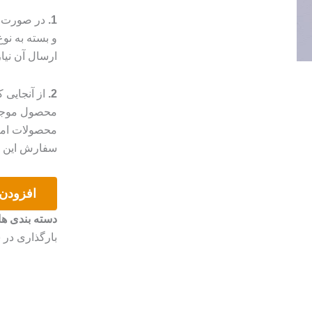
1.
در صورت م
و بسته به ن
ارسال آن نیا
2.
از آنجایی
محصول موجب 
محصولات امک
سفارش این مو
گردنبند
افزودن 
کریستال
و
دسته بندی ها
مروارید
بارگذاری در 
عدد