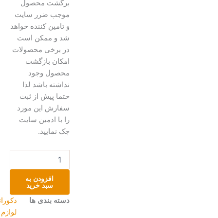
برگشت محصول
موجب ضرر سایت
و تامین کننده خواهد
شد و ممکن است
در برخی محصولات
امکان بازگشت
محصول وجود
نداشته باشد لذا
حتما پیش از ثبت
سفارش این مورد
را با ادمین سایت
چک نمایید.
گلدان
یا
کوزه
افزودن به
پتینه
سبد خرید
ضد
دسته بندی ها
دکوراتیو و
آب
لوازم
عدد