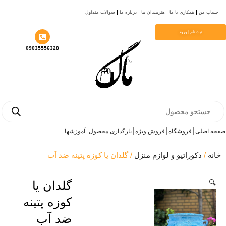
سوالات متداول
درباره ما
هنرمندان ما
همکاری با ما
حساب
م
ثبت نام | ورود
09035556328
Prod
se
آموزشها
بارگذاری محصول
فروش ویژه
فروشگاه
صفحه 
/ گلدان یا کوزه پتینه ضد آب
دکوراتیو و لوازم منزل
/
خ
گلدان یا

کوزه پتینه
ضد آب