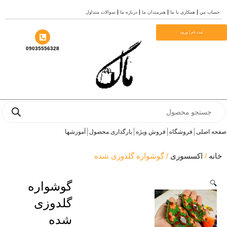
 من
همکاری با ما
هنرمندان ما
درباره ما
سوالات متداول
ثبت نام | ورود
09035556328
Pro
s
اصلی
فروشگاه
فروش ویژه
بارگذاری محصول
آموزشها
/
اکسسوری
/ گوشواره گلدوزی شده
گوشواره
گلدوزی
شده