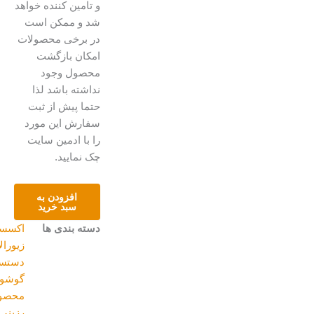
و تامین کننده خواهد
شد و ممکن است
در برخی محصولات
امکان بازگشت
محصول وجود
نداشته باشد لذا
حتما پیش از ثبت
سفارش این مورد
را با ادمین سایت
چک نمایید.
گوشواره
افزودن به
ی
سبد خرید
دست
دسته بندی ها
اکسسوری
,
ساز
زیورالات
رزینی
عدد
دستساز
,
گوشواره
,
محصولات
رزینی