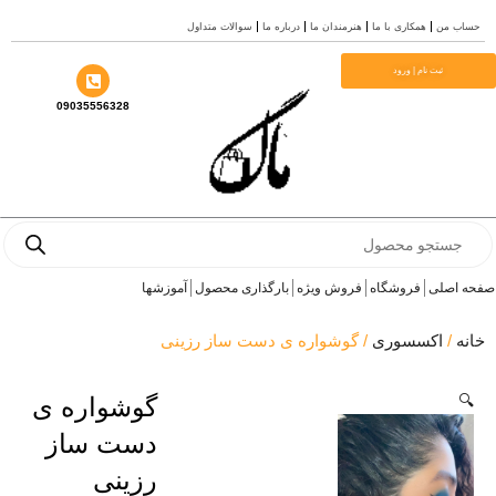
 من
همکاری با ما
هنرمندان ما
درباره ما
سوالات متداول
ثبت نام | ورود
09035556328
Pro
s
اصلی
فروشگاه
فروش ویژه
بارگذاری محصول
آموزشها
/
اکسسوری
/ گوشواره ی دست ساز رزینی
گوشواره ی
دست ساز
رزینی