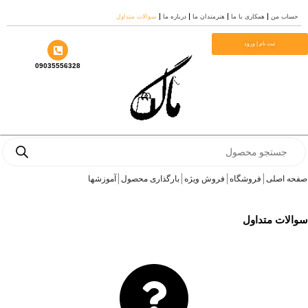
رش
حساب من
همکاری با ما
هنرمندان ما
درباره ما
سوالات متداول
ه
حتوا
ثبت نام | ورود
09035556328
Products
search
صفحه اصلی
فروشگاه
فروش ویژه
بارگذاری محصول
آموزشها
سوالات متداول