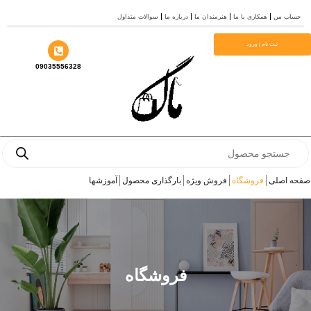
رش
حساب من
همکاری با ما
هنرمندان ما
درباره ما
سوالات متداول
ه
حتوا
ثبت نام | ورود
09035556328
Products
search
صفحه اصلی
فروشگاه
فروش ویژه
بارگذاری محصول
آموزشها
فروشگاه