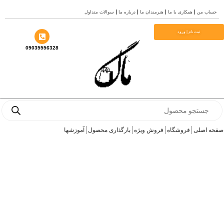
رش
حساب من
همکاری با ما
هنرمندان ما
درباره ما
سوالات متداول
ه
حتوا
ثبت نام | ورود
09035556328
Products
search
صفحه اصلی
فروشگاه
فروش ویژه
بارگذاری محصول
آموزشها
گالری چهار عنصر