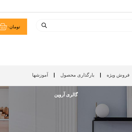
سبد
ث
تومان
۰
09035556328
خرید
ها