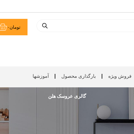
سب
تومان
۰
خر
فروش ویژه
بارگذاری محصول
آموزشها
گالری عروسک هلن