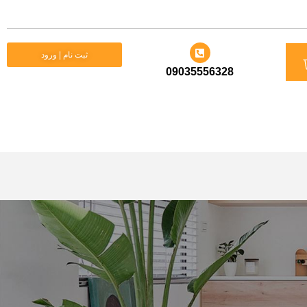
د
ثبت نام | ورود
09035556328
ید