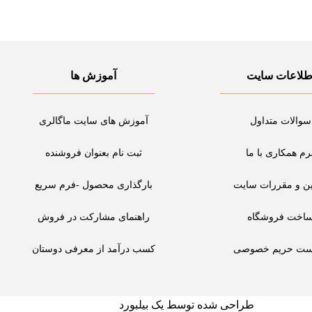
h
ع
r
م
o
خ
u
ت
g
طلاعات سایت
آموزش ها
ل
h
ف
ت
ی
و
سوالات متداول
آموزش های سایت ماگالری
م
م
ا
ی
رم همکاری با ما
ثبت نام بعنوان فروشنده
ن
ب
۶
ین و مقررات سایت
بارگذاری محصول -فرم سریع
ا
۷
ش
۰
اخت فروشگاه
راهنمای مشارکت در فروش
د
۰
.
۰
ست حریم خصوصی
کسب درآمد از معرفی دوستان
۰
گ
ز
ی
طراحی شده توسط یک بیلبورد