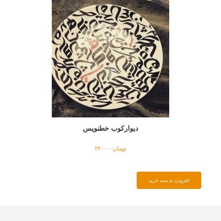
۰
ا
ش
د
.
گ
ز
ی
ن
ه
ه
دیوارکوب خطنویس
ا
م
تومان
۲۲۰۰۰۰
م
ک
ن
افزودن به سبد خرید
ا
س
ت