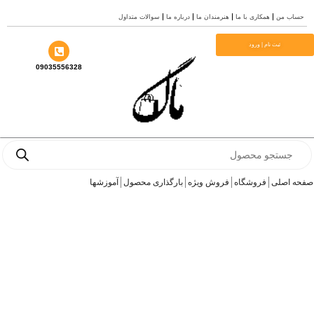
رش
حساب من
همکاری با ما
هنرمندان ما
درباره ما
سوالات متداول
ه
حتوا
ثبت نام | ورود
09035556328
Products
search
صفحه اصلی
فروشگاه
فروش ویژه
بارگذاری محصول
آموزشها
گالری ژینکو