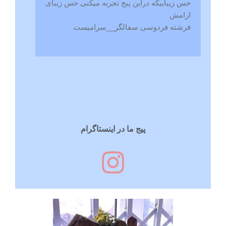
حس زیباییکه دراین پیج تجربه میکنی حس زیبای
ارامش
فرشته فردوسی سفالگر__سرامیست
پیج ما در اینستاگرام