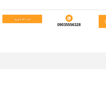
د
ثبت نام | ورود
09035556328
ید