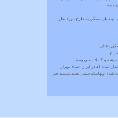
 میده
ه البته باز بستگی به طرح مورد نظر
شکی زغالی
،نارنج……
 ميشه و كاملا سنتي بوده
داع شده كه در ايران استاد مهران
ث شده اونهاييكه سنتي پسند نيستند هم