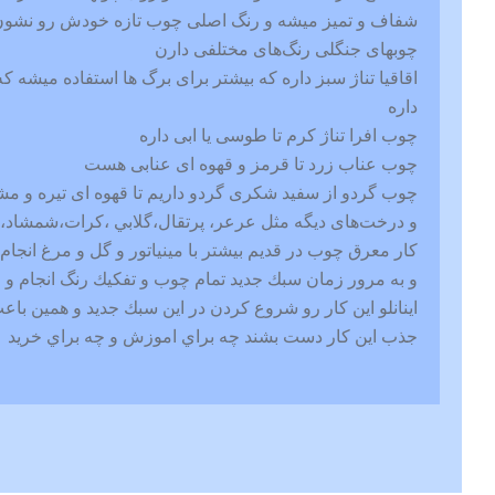
شفاف و تمیز میشه و رنگ اصلی چوب تازه خودش رو نشون
چوبهای جنگلی رنگ‌های مختلفی دارن
اقاقیا تناژ سبز داره که بیشتر برای برگ ها استفاده میشه ک
داره
چوب افرا تناژ کرم تا طوسی یا ابی داره
چوب عناب زرد تا قرمز و قهوه ای عنابی هست
چوب گردو از سفید شکری گردو داریم تا قهوه ای تیره و ‌م
و درخت‌های دیگه مثل عرعر، پرتقال،گلابي ،كرات،شمشاد
كار معرق چوب در قديم بيشتر با مينياتور و گل و مرغ انجام
و به مرور زمان سبك جديد تمام چوب و تفكيك رنگ انجام و اب
اينانلو اين كار رو شروع كردن در اين سبك جديد و همين باع
جذب اين كار دست بشند چه براي اموزش و چه براي خريد