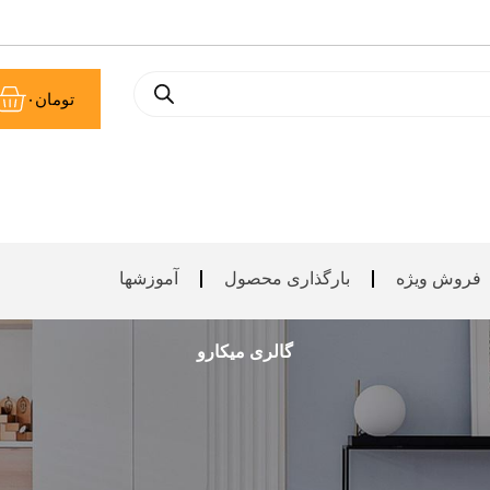
سب
تومان
۰
خر
فروش ویژه
بارگذاری محصول
آموزشها
گالری میکارو