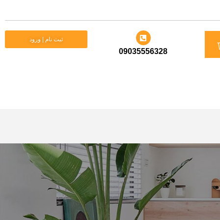
د
ثبت نام | ورود
09035556328
ید