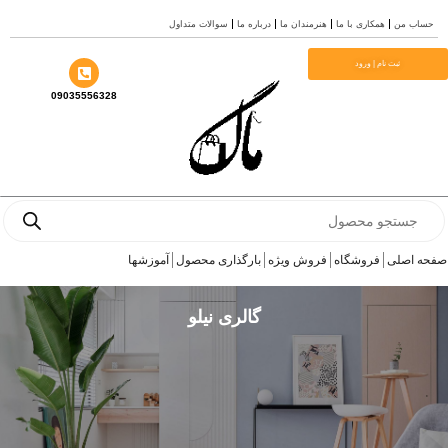
رش
حساب من
همکاری با ما
هنرمندان ما
درباره ما
سوالات متداول
ه
حتوا
ثبت نام | ورود
09035556328
Products
search
صفحه اصلی
فروشگاه
فروش ویژه
بارگذاری محصول
آموزشها
گالری نیلو