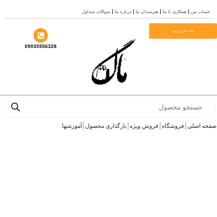
رش
حساب من
همکاری با ما
هنرمندان ما
درباره ما
سوالات متداول
ه
حتوا
ثبت نام | ورود
09035556328
Products
search
صفحه اصلی
فروشگاه
فروش ویژه
بارگذاری محصول
آموزشها
جاکلیدی