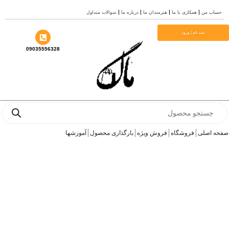
رش
حساب من
همکاری با ما
هنرمندان ما
درباره ما
سوالات متداول
ه
حتوا
ثبت نام | ورود
09035556328
Products
search
صفحه اصلی
فروشگاه
فروش ویژه
بارگذاری محصول
آموزشها
هولدر