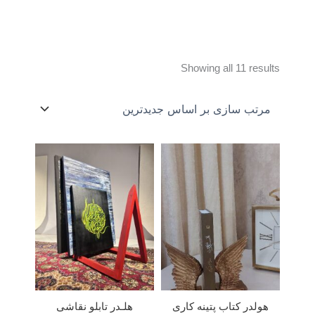
Sorted
Showing all 11 results
by
latest
هولدر کتاب پتینه کاری
هلـدر تابلو نقاشی