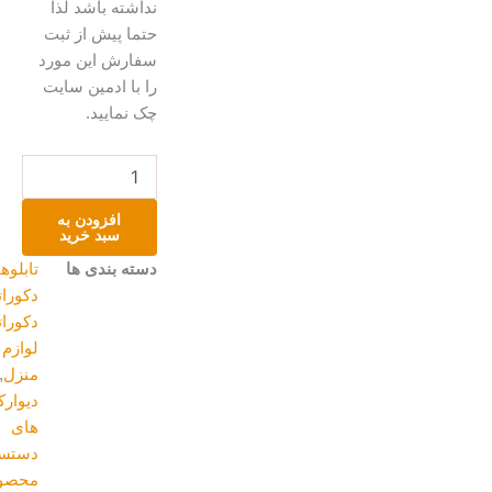
نداشته باشد لذا
حتما پیش از ثبت
سفارش این مورد
را با ادمین سایت
چک نمایید.
آیینگی
عدد
افزودن به
سبد خرید
دسته بندی ها
تابلوهای
دکوراتیو
,
دکوراتیو و
لوازم
منزل
,
دیوارکوب
های
دستساز
,
محصولات