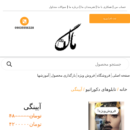
ب من
همکاری با ما
هنرمندان ما
درباره ما
سوالات متداول
ا
ثبت نام | ورود
09035556328
Prod
se
 اصلی
فروشگاه
فروش ویژه
بارگذاری محصول
آموزشها
ه
/
تابلوهای دکوراتیو
/ آیینگی
آیینگی
فروش‌ویژه!
قیمت
قیمت
تومان
۴۸۰۰۰۰۰
اصلی:
فعلی:
تومان
۴۲۰۰۰۰۰