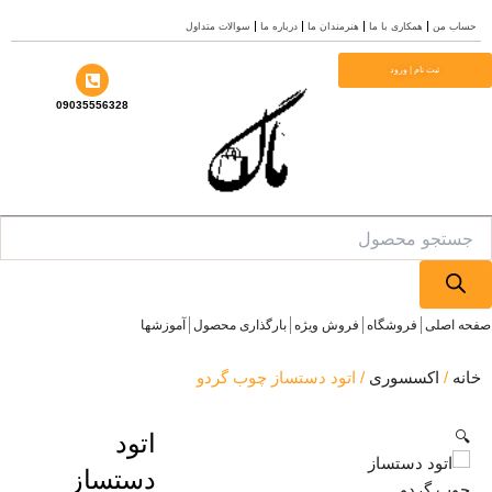
 من
همکاری با ما
هنرمندان ما
درباره ما
سوالات متداول
ثبت نام | ورود
09035556328
Pro
s
اصلی
فروشگاه
فروش ویژه
بارگذاری محصول
آموزشها
/
اکسسوری
/ اتود دستساز چوب گردو
اتود
دستساز