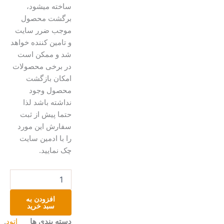
ساخته میشود،
برگشت محصول
موجب ضرر سایت
و تامین کننده خواهد
شد و ممکن است
در برخی محصولات
امکان بازگشت
محصول وجود
نداشته باشد لذا
حتما پیش از ثبت
سفارش این مورد
را با ادمین سایت
چک نمایید.
اتود
دستساز
چوب
افزودن به
گردو
سبد خرید
عدد
دسته بندی ها
اتود
,