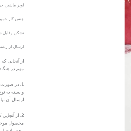
اویز ماشین ج
جنس کار خمیر 
نشکن وقابل ش
ارسال از رشت
از آنجایی که
مهم در هنگا
1.
در صورت م
و بسته به ن
ارسال آن نیا
2.
از آنجایی
محصول موجب 
محصولات امک