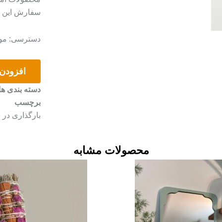
سفارش این مو
اویز
دسترسی:
موج
ماشین
جوجه
عدد
افزودن 
دسته بندی ها
برچسب
بارگذاری در
محصولات مشابه