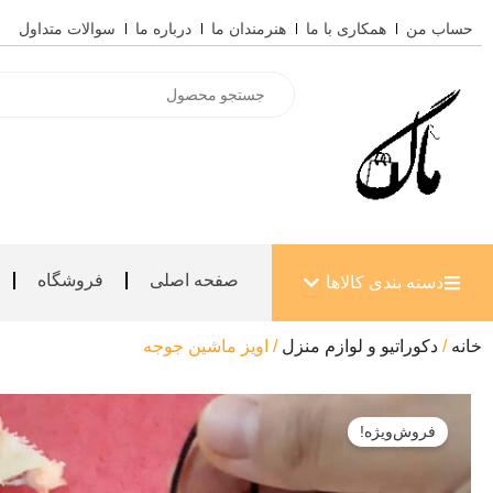
رش
حساب من
همکاری با ما
هنرمندان ما
درباره ما
سوالات متداول
ه
حتوا
Products
search
باز کردن دسته بندی کالاها
صفحه اصلی
فروشگاه
دسته بندی کالاها
خانه
/
دکوراتیو و لوازم منزل
/ اویز ماشین جوجه
فروش‌ویژه!