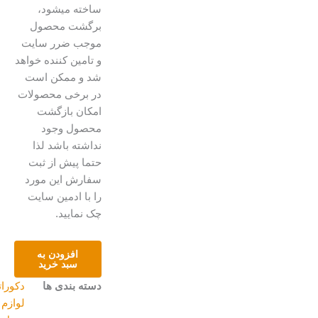
ساخته میشود،
برگشت محصول
موجب ضرر سایت
و تامین کننده خواهد
شد و ممکن است
در برخی محصولات
امکان بازگشت
محصول وجود
نداشته باشد لذا
حتما پیش از ثبت
سفارش این مورد
را با ادمین سایت
چک نمایید.
بشقاب
افزودن به
مینا
سبد خرید
کاری
دسته بندی ها
دکوراتیو و
،طرح
لوازم
گل
و