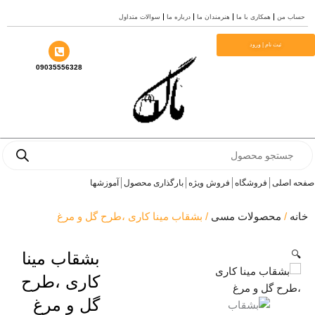
سوالات متداول
درباره ما
هنرمندان ما
همکاری با ما
حساب
م
ثبت نام | ورود
09035556328
Prod
se
آموزشها
بارگذاری محصول
فروش ویژه
فروشگاه
صفحه 
/ بشقاب مینا کاری ،طرح گل و مرغ
محصولات مسی
/
خ
بشقاب مینا

کاری ،طرح
گل و مرغ