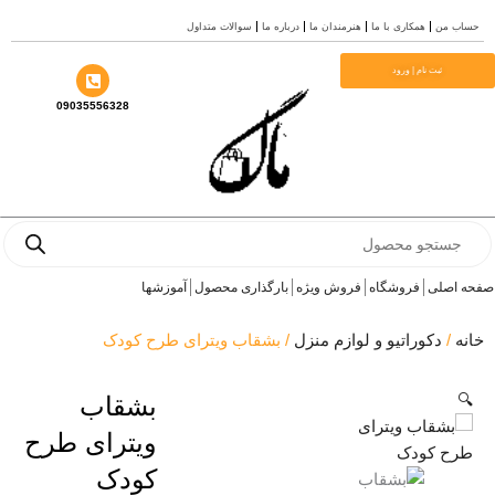
ن
همکاری با ما
هنرمندان ما
درباره ما
سوالات متداول
ثبت نام | ورود
09035556328
P
لی
فروشگاه
فروش ویژه
بارگذاری محصول
آموزشها
دکوراتیو و لوازم منزل
/ بشقاب ویترای طرح کودک
بشقاب
ویترای طرح
کودک