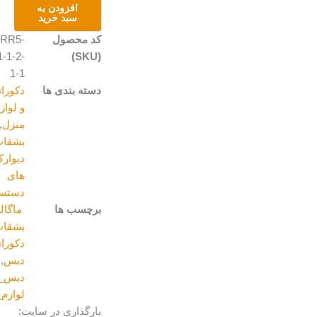
طرح
افزودن به
کودک
سبد خرید
عدد
کد محصول
ARR5-
1-1-2-
(SKU)
1-1
دسته بندی ها
دکوراتیو
و لوازم
منزل
,
بشقاب
,
دیوارکوب
های
دستساز
برچسب ها
ماگالری
,
بشقاب
,
دکوراتیو
,
دیس
,
دیس_ویترای
,
لوازم_منزل
بارگذاری در سایت: