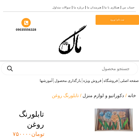
ش
ساب من
همکاری با ما
هنرمندان ما
درباره ما
سوالات متداول
وا
ثبت نام | ورود
09035556328
Produ
sea
ه اصلی
فروشگاه
فروش ویژه
بارگذاری محصول
آموزشها
نه
/
دکوراتیو و لوازم منزل
/ تابلورنگ روغن
تابلورنگ
روغن
تومان
۷۵۰۰۰۰