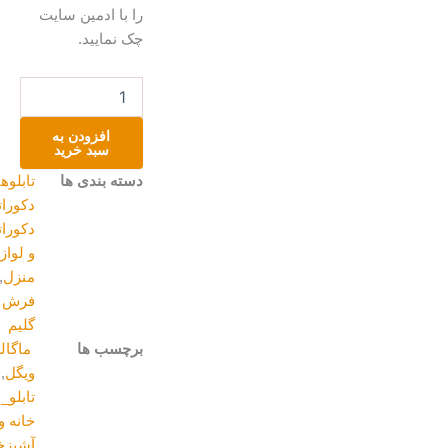
را با ادمین سایت
چک نمایید.
تابلوفرش
دستباف
طرح
افزودن به
درفش
سبد خرید
شهباز
دسته بندی ها
تابلوهای
عدد
دکوراتیو
,
دکوراتیو
و لوازم
منزل
,
فرش و
گلیم
برچسب ها
ماگالری
,
برند
ویگل
,
تابلو_دکوراتیو
,
خانه و
آشپزخانه
,