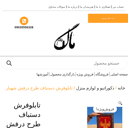
همکاری با ما
هنرمندان ما
درباره ما
سوالات متداول
ت نام | ورود
09035556328
ی
فروشگاه
فروش ویژه
بارگذاری محصول
آموزشها
کوراتیو و لوازم منزل
/ تابلوفرش دستباف طرح درفش شهباز
تابلوفرش
روش‌ویژه!
دستباف
طرح درفش