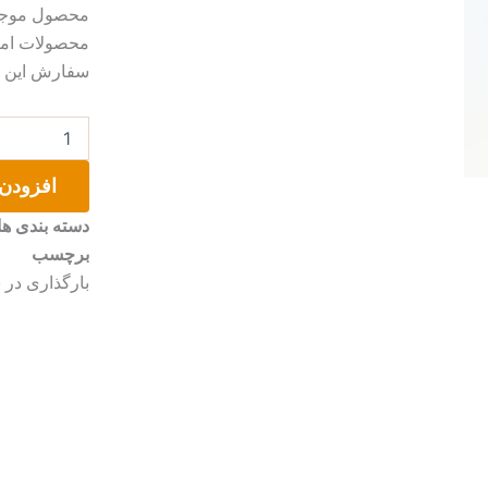
محصول موجب 
محصولات امک
سفارش این مو
تابلو
تا
خدا
افزودن 
هست
پریشان
دسته بندی ها
نشود
برچسب
خاطر
من
بارگذاری در سای
عدد