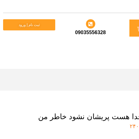
د
ثبت نام | ورود
09035556328
ید
 خدا هست پریشان نشود خاطر من
۲۴۰