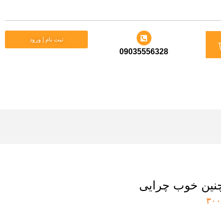
د
ثبت نام | ورود
09035556328
ید
 چنین خوب چرایی
۳۰۰