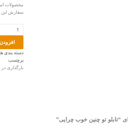
محصولات امک
سفارش این مو
تابلو
تو
چنین
افزودن 
خوب
چرایی
دسته بندی ها
عدد
برچسب
بارگذاری در سای
ی “تابلو تو چنین خوب چرایی”