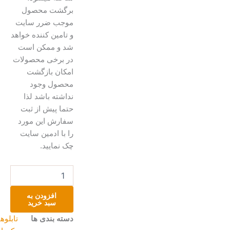
برگشت محصول
موجب ضرر سایت
و تامین کننده خواهد
شد و ممکن است
در برخی محصولات
امکان بازگشت
محصول وجود
نداشته باشد لذا
حتما پیش از ثبت
سفارش این مورد
را با ادمین سایت
چک نمایید.
تابلو
دکوراتیو
برجسته
افزودن به
ریسه
سبد خرید
گل
دسته بندی ها
تابلوهای
عدد