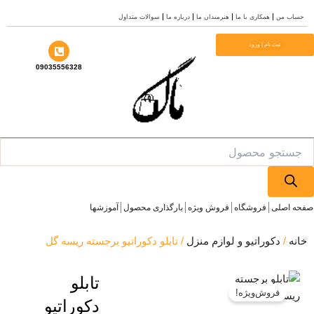
درباره ما
سوالات متداول
09035556328
بارگذاری محصول
آموزشها
/ تابلو دکوراتیو برجسته ریسه گل
تابلو
دکوراتیو