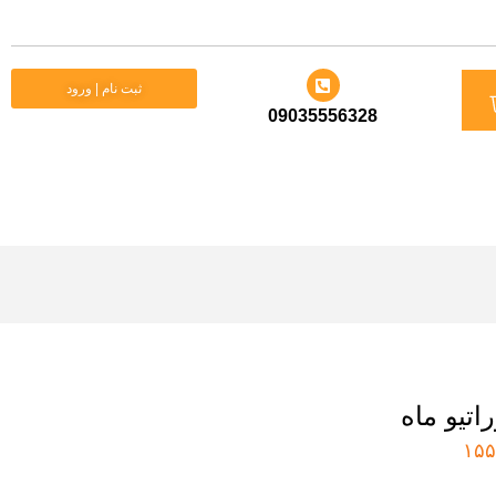
د
ثبت نام | ورود
09035556328
ید
راتیو ماه
۱۵۵