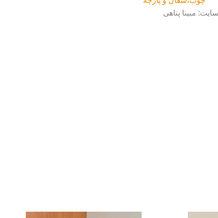
چوب،سفال و پارچه
ایت: مبینا پناهی