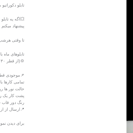
تابلو دکوراتیو م
💥اگه یه تابلو
پیشنهاد میکنم
تا وقتی هرشب 
تابلوهای ماه 
💢(از قطر ۳۰ تا قطر۱۵۰ سانتی متر)
📌موجودی قطر ۴۰ با نور طرح برجسته و س
تمامی کارها با
حالت نور ها رو
پشت کار یک ری
رنگ دور قاب 
📍ارسال از ار
برای دیدن نمون