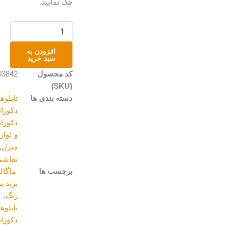
چک نمایید.
تابلو
رنگ
روغن
افزودن به
روی
سبد خرید
بوم
کد محصول
A203842
عدد
(SKU)
دسته بندی ها
تابلوهای
دکوراتیو
,
دکوراتیو
و لوازم
منزل
,
نقاشی
برچسب ها
ماگالری
,
برند بوم و
رنگ
,
تابلوهای
دکوراتیو
,