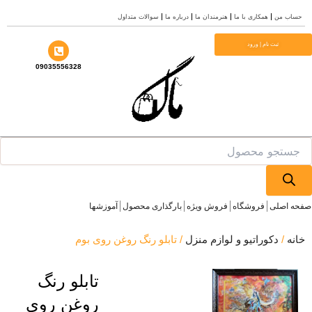
ب من
همکاری با ما
هنرمندان ما
درباره ما
سوالات متداول
ا
ثبت نام | ورود
09035556328
Prod
se
 اصلی
فروشگاه
فروش ویژه
بارگذاری محصول
آموزشها
ه
/
دکوراتیو و لوازم منزل
/ تابلو رنگ روغن روی بوم
تابلو رنگ
روغن روی